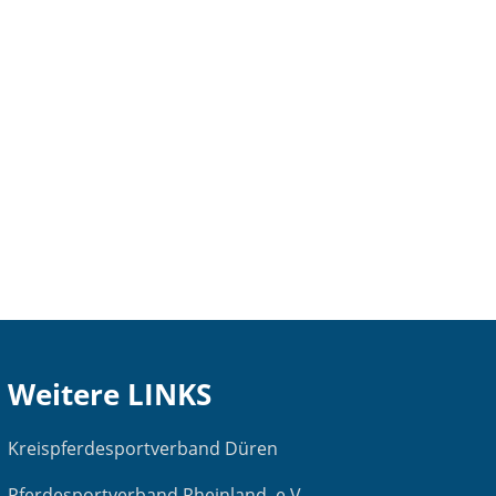
Weitere LINKS
Kreispferdesportverband Düren
Pferdesportverband Rheinland e.V.